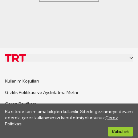
KURUMSAL
Kullanım Koşulları
KANAL SİTELERİ
Gizlilik Politikası ve Aydınlatma Metni
Çerez Politikası
SİTELER
Bu sitede tanımlama bilgileri kullanılır. Sitede gezinmeye devam
İletişim
ederek, çerez kullanımımızı kabul etmiş olursunuz.
Çerez
Politikası
CANLI YAYINLAR
Her hakkı saklıdır. ©2026 TRT. Bağlantı yoluyla gidilen dış
Kabul et
sitelerin içeriklerinden TRT sorumlu değildir.