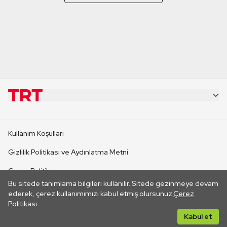
KURUMSAL
Kullanım Koşulları
KANAL SİTELERİ
Gizlilik Politikası ve Aydınlatma Metni
Çerez Politikası
SİTELER
Bu sitede tanımlama bilgileri kullanılır. Sitede gezinmeye devam
İletişim
ederek, çerez kullanımımızı kabul etmiş olursunuz.
Çerez
Politikası
CANLI YAYINLAR
Her hakkı saklıdır. ©2026 TRT. Bağlantı yoluyla gidilen dış
Kabul et
sitelerin içeriklerinden TRT sorumlu değildir.