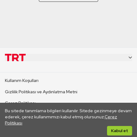
KURUMSAL
Kullanım Koşulları
KANAL SİTELERİ
Gizlilik Politikası ve Aydınlatma Metni
Çerez Politikası
SİTELER
Bu sitede tanımlama bilgileri kullanılır. Sitede gezinmeye devam
İletişim
ederek, çerez kullanımımızı kabul etmiş olursunuz.
Çerez
Politikası
CANLI YAYINLAR
Her hakkı saklıdır. ©2026 TRT. Bağlantı yoluyla gidilen dış
Kabul et
sitelerin içeriklerinden TRT sorumlu değildir.