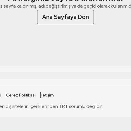
z sayfa kaldırılmış, adı değiştirilmiş ya da geçici olarak kullanım dış
Ana Sayfaya Dön
 SİTELERİ
SİTELER
i
Çerez Politikası
İletişim
TRT Kürdi
tabii
T
en dış sitelerin içeriklerinden TRT sorumlu değildir.
TRT World
TRT Dinle
T
sel
TRT Arabi
Engelsiz TRT
T
r
TRT Eba İlkokul
TRT 12 Punto
T