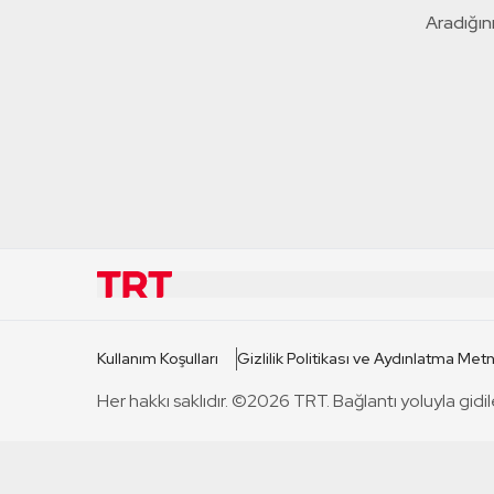
Aradığını
KURUMSAL
KANAL
Kullanım Koşulları
Gizlilik Politikası ve Aydınlatma Metn
TRT Hakkında
TRT 1
Her hakkı saklıdır. ©2026 TRT. Bağlantı yoluyla gidil
Mevzuat
TRT 2
Basın Açıklamaları
TRT Belge
Bize Ulaşın
TRT Habe