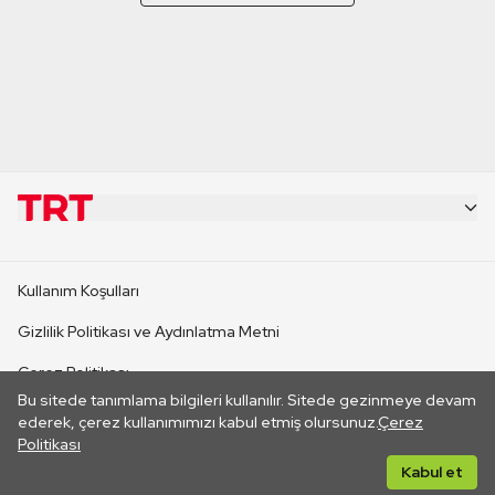
KURUMSAL
Kullanım Koşulları
KANAL SİTELERİ
Gizlilik Politikası ve Aydınlatma Metni
Çerez Politikası
SİTELER
Bu sitede tanımlama bilgileri kullanılır. Sitede gezinmeye devam
İletişim
ederek, çerez kullanımımızı kabul etmiş olursunuz.
Çerez
Politikası
CANLI YAYINLAR
Her hakkı saklıdır. ©2026 TRT. Bağlantı yoluyla gidilen dış
Kabul et
sitelerin içeriklerinden TRT sorumlu değildir.