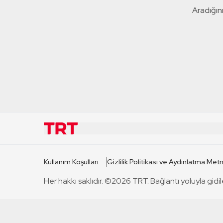
Aradığını
KURUMSAL
KANAL
Kullanım Koşulları
Gizlilik Politikası ve Aydınlatma Metn
TRT Hakkında
TRT 1
Her hakkı saklıdır. ©2026 TRT. Bağlantı yoluyla gidil
Mevzuat
TRT 2
Basın Açıklamaları
TRT Belge
Bize Ulaşın
TRT Habe