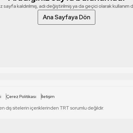
z sayfa kaldırılmış, adı değiştirilmiş ya da geçici olarak kullanım dış
Ana Sayfaya Dön
 SİTELERİ
SİTELER
i
Çerez Politikası
İletişim
TRT Kürdi
tabii
T
en dış sitelerin içeriklerinden TRT sorumlu değildir.
TRT World
TRT Dinle
T
sel
TRT Arabi
Engelsiz TRT
T
r
TRT Eba İlkokul
TRT 12 Punto
T