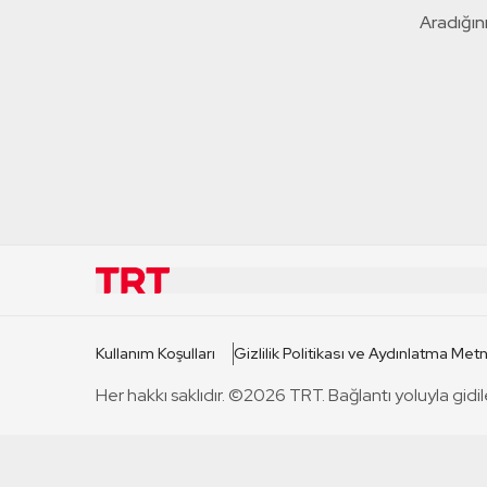
Aradığını
KURUMSAL
KANAL
Kullanım Koşulları
Gizlilik Politikası ve Aydınlatma Metn
TRT Hakkında
TRT 1
Her hakkı saklıdır. ©2026 TRT. Bağlantı yoluyla gidil
Mevzuat
TRT 2
Basın Açıklamaları
TRT Belge
Bize Ulaşın
TRT Habe