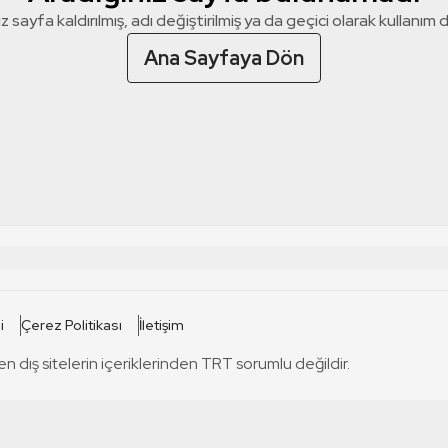
z sayfa kaldırılmış, adı değiştirilmiş ya da geçici olarak kullanım dış
Ana Sayfaya Dön
 SİTELERİ
SİTELER
i
Çerez Politikası
İletişim
TRT Kürdi
tabii
T
en dış sitelerin içeriklerinden TRT sorumlu değildir.
TRT World
TRT Dinle
T
sel
TRT Arabi
Engelsiz TRT
T
r
TRT Eba İlkokul
TRT 12 Punto
T