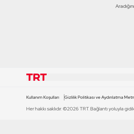
Aradığını
KURUMSAL
KANAL
Kullanım Koşulları
Gizlilik Politikası ve Aydınlatma Metn
TRT Hakkında
TRT 1
Her hakkı saklıdır. ©2026 TRT. Bağlantı yoluyla gidil
Mevzuat
TRT 2
Basın Açıklamaları
TRT Belge
Bize Ulaşın
TRT Habe