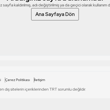
z sayfa kaldırılmış, adı değiştirilmiş ya da geçici olarak kullanım dış
Ana Sayfaya Dön
 SİTELERİ
SİTELER
i
Çerez Politikası
İletişim
TRT Kürdi
tabii
T
en dış sitelerin içeriklerinden TRT sorumlu değildir.
TRT World
TRT Dinle
T
sel
TRT Arabi
Engelsiz TRT
T
r
TRT Eba İlkokul
TRT 12 Punto
T