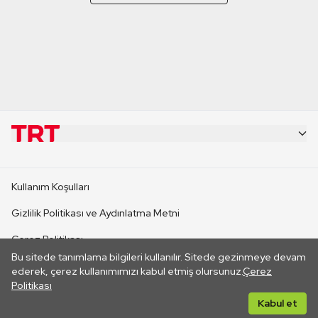
KURUMSAL
Kullanım Koşulları
KANAL SİTELERİ
Gizlilik Politikası ve Aydınlatma Metni
Çerez Politikası
SİTELER
Bu sitede tanımlama bilgileri kullanılır. Sitede gezinmeye devam
İletişim
ederek, çerez kullanımımızı kabul etmiş olursunuz.
Çerez
Politikası
CANLI YAYINLAR
Her hakkı saklıdır. ©2026 TRT. Bağlantı yoluyla gidilen dış
Kabul et
sitelerin içeriklerinden TRT sorumlu değildir.