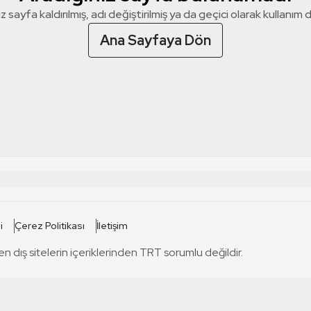
z sayfa kaldırılmış, adı değiştirilmiş ya da geçici olarak kullanım dış
Ana Sayfaya Dön
 SİTELERİ
SİTELER
i
Çerez Politikası
İletişim
TRT Kürdi
tabii
T
en dış sitelerin içeriklerinden TRT sorumlu değildir.
TRT World
TRT Dinle
T
sel
TRT Arabi
Engelsiz TRT
T
r
TRT Eba İlkokul
TRT 12 Punto
T