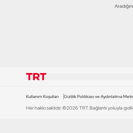
Aradığını
KURUMSAL
KANAL
Kullanım Koşulları
Gizlilik Politikası ve Aydınlatma Metn
TRT Hakkında
TRT 1
Her hakkı saklıdır. ©2026 TRT. Bağlantı yoluyla gidil
Mevzuat
TRT 2
Basın Açıklamaları
TRT Belge
Bize Ulaşın
TRT Habe