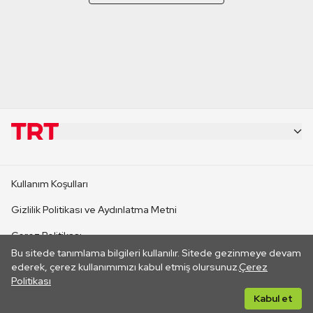
KURUMSAL
Kullanım Koşulları
KANAL SİTELERİ
Gizlilik Politikası ve Aydınlatma Metni
Çerez Politikası
SİTELER
Bu sitede tanımlama bilgileri kullanılır. Sitede gezinmeye devam
İletişim
ederek, çerez kullanımımızı kabul etmiş olursunuz.
Çerez
Politikası
CANLI YAYINLAR
Her hakkı saklıdır. ©2026 TRT. Bağlantı yoluyla gidilen dış
Kabul et
sitelerin içeriklerinden TRT sorumlu değildir.