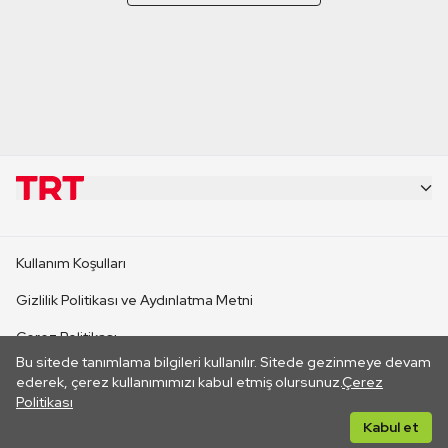
KURUMSAL
Kullanım Koşulları
KANAL SİTELERİ
Gizlilik Politikası ve Aydınlatma Metni
Çerez Politikası
SİTELER
Bu sitede tanımlama bilgileri kullanılır. Sitede gezinmeye devam
İletişim
ederek, çerez kullanımımızı kabul etmiş olursunuz.
Çerez
Politikası
CANLI YAYINLAR
Her hakkı saklıdır. ©2026 TRT. Bağlantı yoluyla gidilen dış
Kabul et
sitelerin içeriklerinden TRT sorumlu değildir.