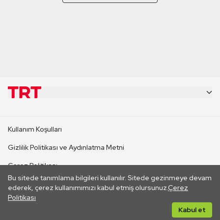
KURUMSAL
Kullanım Koşulları
KANAL SİTELERİ
Gizlilik Politikası ve Aydınlatma Metni
Çerez Politikası
SİTELER
Bu sitede tanımlama bilgileri kullanılır. Sitede gezinmeye devam
İletişim
ederek, çerez kullanımımızı kabul etmiş olursunuz.
Çerez
Politikası
CANLI YAYINLAR
Her hakkı saklıdır. ©2026 TRT. Bağlantı yoluyla gidilen dış
Kabul et
sitelerin içeriklerinden TRT sorumlu değildir.