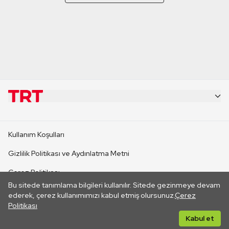
KURUMSAL
Kullanım Koşulları
KANAL SİTELERİ
Gizlilik Politikası ve Aydınlatma Metni
Çerez Politikası
SİTELER
Bu sitede tanımlama bilgileri kullanılır. Sitede gezinmeye devam
İletişim
ederek, çerez kullanımımızı kabul etmiş olursunuz.
Çerez
Politikası
CANLI YAYINLAR
Her hakkı saklıdır. ©2026 TRT. Bağlantı yoluyla gidilen dış
Kabul et
sitelerin içeriklerinden TRT sorumlu değildir.