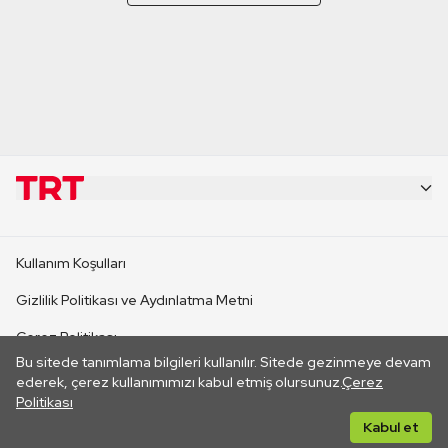
KURUMSAL
Kullanım Koşulları
KANAL SİTELERİ
Gizlilik Politikası ve Aydınlatma Metni
Çerez Politikası
SİTELER
Bu sitede tanımlama bilgileri kullanılır. Sitede gezinmeye devam
İletişim
ederek, çerez kullanımımızı kabul etmiş olursunuz.
Çerez
Politikası
CANLI YAYINLAR
Her hakkı saklıdır. ©2026 TRT. Bağlantı yoluyla gidilen dış
Kabul et
sitelerin içeriklerinden TRT sorumlu değildir.