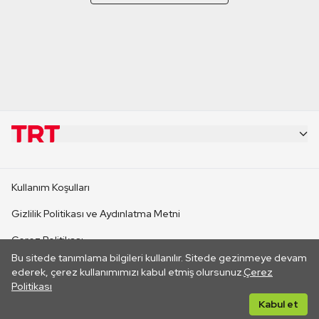
KURUMSAL
Kullanım Koşulları
KANAL SİTELERİ
Gizlilik Politikası ve Aydınlatma Metni
Çerez Politikası
SİTELER
Bu sitede tanımlama bilgileri kullanılır. Sitede gezinmeye devam
İletişim
ederek, çerez kullanımımızı kabul etmiş olursunuz.
Çerez
Politikası
CANLI YAYINLAR
Her hakkı saklıdır. ©2026 TRT. Bağlantı yoluyla gidilen dış
Kabul et
sitelerin içeriklerinden TRT sorumlu değildir.