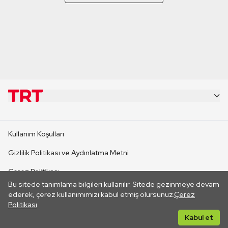
KURUMSAL
Kullanım Koşulları
KANAL SİTELERİ
Gizlilik Politikası ve Aydınlatma Metni
Çerez Politikası
SİTELER
Bu sitede tanımlama bilgileri kullanılır. Sitede gezinmeye devam
İletişim
ederek, çerez kullanımımızı kabul etmiş olursunuz.
Çerez
Politikası
CANLI YAYINLAR
Her hakkı saklıdır. ©2026 TRT. Bağlantı yoluyla gidilen dış
Kabul et
sitelerin içeriklerinden TRT sorumlu değildir.