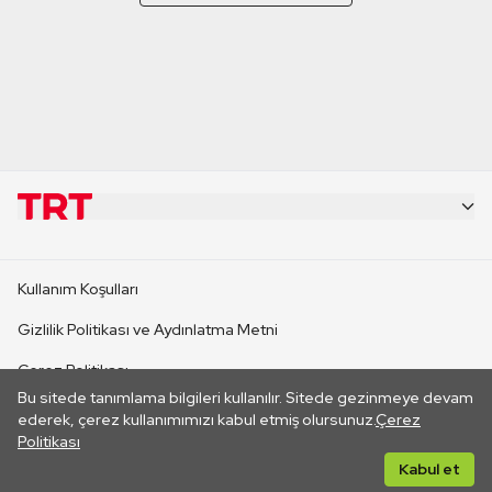
KURUMSAL
Kullanım Koşulları
KANAL SİTELERİ
Gizlilik Politikası ve Aydınlatma Metni
Çerez Politikası
SİTELER
Bu sitede tanımlama bilgileri kullanılır. Sitede gezinmeye devam
İletişim
ederek, çerez kullanımımızı kabul etmiş olursunuz.
Çerez
Politikası
CANLI YAYINLAR
Her hakkı saklıdır. ©2026 TRT. Bağlantı yoluyla gidilen dış
Kabul et
sitelerin içeriklerinden TRT sorumlu değildir.