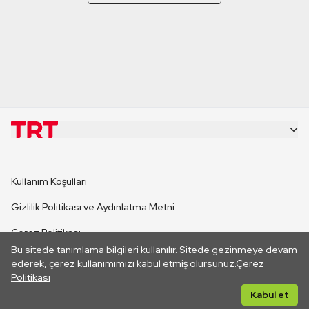
KURUMSAL
Kullanım Koşulları
KANAL SİTELERİ
Gizlilik Politikası ve Aydınlatma Metni
Çerez Politikası
SİTELER
Bu sitede tanımlama bilgileri kullanılır. Sitede gezinmeye devam
İletişim
ederek, çerez kullanımımızı kabul etmiş olursunuz.
Çerez
Politikası
CANLI YAYINLAR
Her hakkı saklıdır. ©2026 TRT. Bağlantı yoluyla gidilen dış
Kabul et
sitelerin içeriklerinden TRT sorumlu değildir.