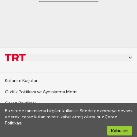
KURUMSAL
Kullanım Koşulları
KANAL SİTELERİ
Gizlilik Politikası ve Aydınlatma Metni
Çerez Politikası
SİTELER
Bu sitede tanımlama bilgileri kullanılır. Sitede gezinmeye devam
İletişim
ederek, çerez kullanımımızı kabul etmiş olursunuz.
Çerez
Politikası
CANLI YAYINLAR
Her hakkı saklıdır. ©2026 TRT. Bağlantı yoluyla gidilen dış
Kabul et
sitelerin içeriklerinden TRT sorumlu değildir.