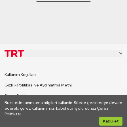
KURUMSAL
Kullanım Koşulları
KANAL SİTELERİ
Gizlilik Politikası ve Aydınlatma Metni
Çerez Politikası
SİTELER
Bu sitede tanımlama bilgileri kullanılır. Sitede gezinmeye devam
İletişim
ederek, çerez kullanımımızı kabul etmiş olursunuz.
Çerez
Politikası
CANLI YAYINLAR
Her hakkı saklıdır. ©2026 TRT. Bağlantı yoluyla gidilen dış
Kabul et
sitelerin içeriklerinden TRT sorumlu değildir.