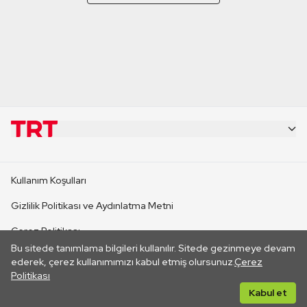
KURUMSAL
Kullanım Koşulları
KANAL SİTELERİ
Gizlilik Politikası ve Aydınlatma Metni
Çerez Politikası
SİTELER
Bu sitede tanımlama bilgileri kullanılır. Sitede gezinmeye devam
İletişim
ederek, çerez kullanımımızı kabul etmiş olursunuz.
Çerez
Politikası
CANLI YAYINLAR
Her hakkı saklıdır. ©2026 TRT. Bağlantı yoluyla gidilen dış
Kabul et
sitelerin içeriklerinden TRT sorumlu değildir.