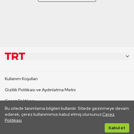
KURUMSAL
Kullanım Koşulları
KANAL SİTELERİ
Gizlilik Politikası ve Aydınlatma Metni
Çerez Politikası
SİTELER
Bu sitede tanımlama bilgileri kullanılır. Sitede gezinmeye devam
İletişim
ederek, çerez kullanımımızı kabul etmiş olursunuz.
Çerez
Politikası
CANLI YAYINLAR
Her hakkı saklıdır. ©2026 TRT. Bağlantı yoluyla gidilen dış
Kabul et
sitelerin içeriklerinden TRT sorumlu değildir.