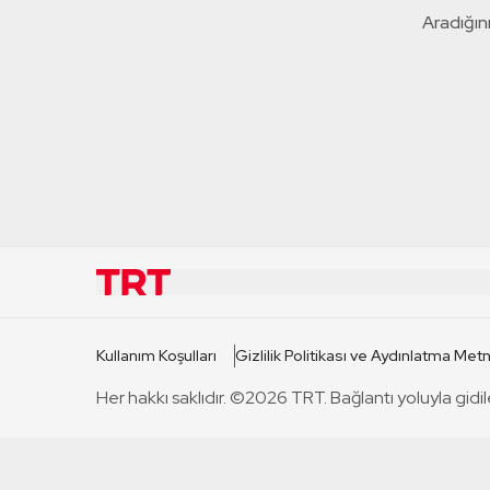
Aradığını
KURUMSAL
KANAL
Kullanım Koşulları
Gizlilik Politikası ve Aydınlatma Metn
TRT Hakkında
TRT 1
Her hakkı saklıdır. ©2026 TRT. Bağlantı yoluyla gidil
Mevzuat
TRT 2
Basın Açıklamaları
TRT Belge
Bize Ulaşın
TRT Habe