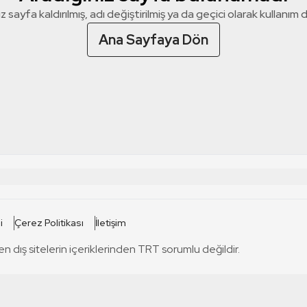
z sayfa kaldırılmış, adı değiştirilmiş ya da geçici olarak kullanım dış
Ana Sayfaya Dön
 SİTELERİ
SİTELER
i
Çerez Politikası
İletişim
TRT Kürdi
tabii
T
en dış sitelerin içeriklerinden TRT sorumlu değildir.
TRT World
TRT Dinle
T
sel
TRT Arabi
Engelsiz TRT
T
r
TRT Eba İlkokul
TRT 12 Punto
T