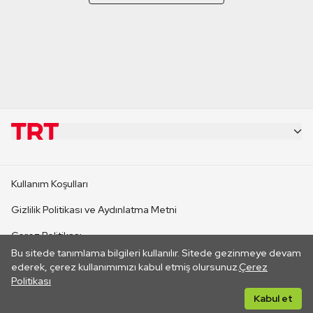
KURUMSAL
Kullanım Koşulları
KANAL SİTELERİ
Gizlilik Politikası ve Aydınlatma Metni
Çerez Politikası
SİTELER
Bu sitede tanımlama bilgileri kullanılır. Sitede gezinmeye devam
İletişim
ederek, çerez kullanımımızı kabul etmiş olursunuz.
Çerez
Politikası
CANLI YAYINLAR
Her hakkı saklıdır. ©2026 TRT. Bağlantı yoluyla gidilen dış
Kabul et
sitelerin içeriklerinden TRT sorumlu değildir.