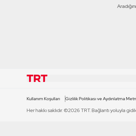
Aradığını
KURUMSAL
KANAL
Kullanım Koşulları
Gizlilik Politikası ve Aydınlatma Metn
TRT Hakkında
TRT 1
Her hakkı saklıdır. ©2026 TRT. Bağlantı yoluyla gidil
Mevzuat
TRT 2
Basın Açıklamaları
TRT Belge
Bize Ulaşın
TRT Habe