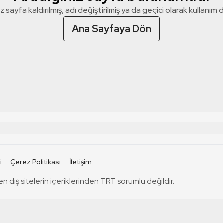
z sayfa kaldırılmış, adı değiştirilmiş ya da geçici olarak kullanım dış
Ana Sayfaya Dön
 SİTELERİ
SİTELER
i
Çerez Politikası
İletişim
TRT Kürdi
tabii
T
en dış sitelerin içeriklerinden TRT sorumlu değildir.
TRT World
TRT Dinle
T
sel
TRT Arabi
Engelsiz TRT
T
r
TRT Eba İlkokul
TRT 12 Punto
T