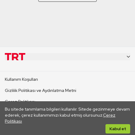
KURUMSAL
Kullanım Koşulları
KANAL SİTELERİ
Gizlilik Politikası ve Aydınlatma Metni
Çerez Politikası
SİTELER
Bu sitede tanımlama bilgileri kullanılır. Sitede gezinmeye devam
İletişim
ederek, çerez kullanımımızı kabul etmiş olursunuz.
Çerez
Politikası
CANLI YAYINLAR
Her hakkı saklıdır. ©2026 TRT. Bağlantı yoluyla gidilen dış
Kabul et
sitelerin içeriklerinden TRT sorumlu değildir.