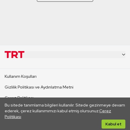
KURUMSAL
Kullanım Koşulları
KANAL SİTELERİ
Gizlilik Politikası ve Aydınlatma Metni
Çerez Politikası
SİTELER
Bu sitede tanımlama bilgileri kullanılır. Sitede gezinmeye devam
İletişim
ederek, çerez kullanımımızı kabul etmiş olursunuz.
Çerez
Politikası
CANLI YAYINLAR
Her hakkı saklıdır. ©2026 TRT. Bağlantı yoluyla gidilen dış
Kabul et
sitelerin içeriklerinden TRT sorumlu değildir.