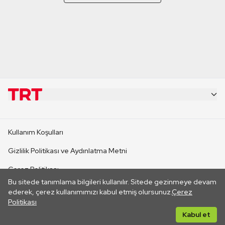
KURUMSAL
Kullanım Koşulları
KANAL SİTELERİ
Gizlilik Politikası ve Aydınlatma Metni
Çerez Politikası
SİTELER
Bu sitede tanımlama bilgileri kullanılır. Sitede gezinmeye devam
İletişim
ederek, çerez kullanımımızı kabul etmiş olursunuz.
Çerez
Politikası
CANLI YAYINLAR
Her hakkı saklıdır. ©2026 TRT. Bağlantı yoluyla gidilen dış
Kabul et
sitelerin içeriklerinden TRT sorumlu değildir.