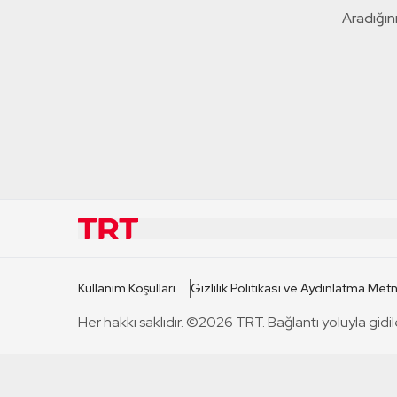
Aradığını
KURUMSAL
KANAL
Kullanım Koşulları
Gizlilik Politikası ve Aydınlatma Metn
TRT Hakkında
TRT 1
Her hakkı saklıdır. ©2026 TRT. Bağlantı yoluyla gidil
Mevzuat
TRT 2
Basın Açıklamaları
TRT Belge
Bize Ulaşın
TRT Habe