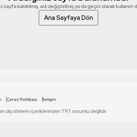
z sayfa kaldırılmış, adı değiştirilmiş ya da geçici olarak kullanım dış
Ana Sayfaya Dön
 SİTELERİ
SİTELER
i
Çerez Politikası
İletişim
TRT Kürdi
tabii
T
en dış sitelerin içeriklerinden TRT sorumlu değildir.
TRT World
TRT Dinle
T
sel
TRT Arabi
Engelsiz TRT
T
r
TRT Eba İlkokul
TRT 12 Punto
T