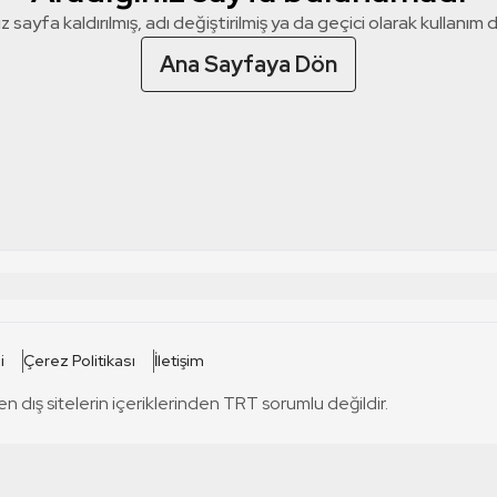
z sayfa kaldırılmış, adı değiştirilmiş ya da geçici olarak kullanım dış
Ana Sayfaya Dön
 SİTELERİ
SİTELER
i
Çerez Politikası
İletişim
TRT Kürdi
tabii
T
en dış sitelerin içeriklerinden TRT sorumlu değildir.
TRT World
TRT Dinle
T
sel
TRT Arabi
Engelsiz TRT
T
r
TRT Eba İlkokul
TRT 12 Punto
T