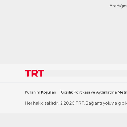
Aradığını
KURUMSAL
KANAL
Kullanım Koşulları
Gizlilik Politikası ve Aydınlatma Metn
TRT Hakkında
TRT 1
Her hakkı saklıdır. ©2026 TRT. Bağlantı yoluyla gidil
Mevzuat
TRT 2
Basın Açıklamaları
TRT Belge
Bize Ulaşın
TRT Habe