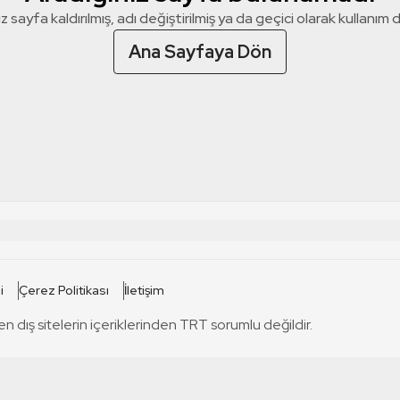
z sayfa kaldırılmış, adı değiştirilmiş ya da geçici olarak kullanım dış
Ana Sayfaya Dön
 SİTELERİ
SİTELER
i
Çerez Politikası
İletişim
TRT Kürdi
tabii
T
en dış sitelerin içeriklerinden TRT sorumlu değildir.
TRT World
TRT Dinle
T
sel
TRT Arabi
Engelsiz TRT
T
r
TRT Eba İlkokul
TRT 12 Punto
T