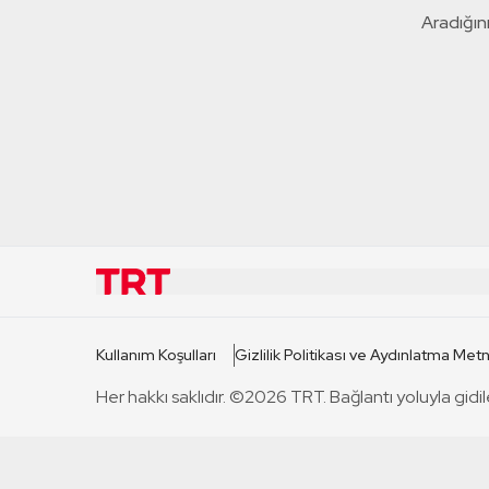
Aradığını
KURUMSAL
KANAL
Kullanım Koşulları
Gizlilik Politikası ve Aydınlatma Metn
TRT Hakkında
TRT 1
Her hakkı saklıdır. ©2026 TRT. Bağlantı yoluyla gidil
Mevzuat
TRT 2
Basın Açıklamaları
TRT Belge
Bize Ulaşın
TRT Habe