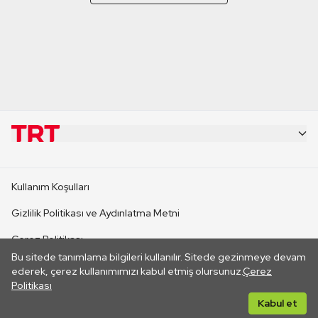
KURUMSAL
Kullanım Koşulları
KANAL SİTELERİ
Gizlilik Politikası ve Aydınlatma Metni
Çerez Politikası
SİTELER
Bu sitede tanımlama bilgileri kullanılır. Sitede gezinmeye devam
İletişim
ederek, çerez kullanımımızı kabul etmiş olursunuz.
Çerez
Politikası
CANLI YAYINLAR
Her hakkı saklıdır. ©2026 TRT. Bağlantı yoluyla gidilen dış
Kabul et
sitelerin içeriklerinden TRT sorumlu değildir.