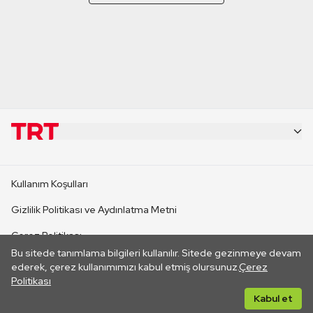
KURUMSAL
Kullanım Koşulları
KANAL SİTELERİ
Gizlilik Politikası ve Aydınlatma Metni
Çerez Politikası
SİTELER
Bu sitede tanımlama bilgileri kullanılır. Sitede gezinmeye devam
İletişim
ederek, çerez kullanımımızı kabul etmiş olursunuz.
Çerez
Politikası
CANLI YAYINLAR
Her hakkı saklıdır. ©2026 TRT. Bağlantı yoluyla gidilen dış
Kabul et
sitelerin içeriklerinden TRT sorumlu değildir.