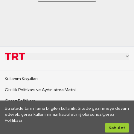
KURUMSAL
Kullanım Koşulları
KANAL SİTELERİ
Gizlilik Politikası ve Aydınlatma Metni
Çerez Politikası
SİTELER
Bu sitede tanımlama bilgileri kullanılır. Sitede gezinmeye devam
İletişim
ederek, çerez kullanımımızı kabul etmiş olursunuz.
Çerez
Politikası
CANLI YAYINLAR
Her hakkı saklıdır. ©2026 TRT. Bağlantı yoluyla gidilen dış
Kabul et
sitelerin içeriklerinden TRT sorumlu değildir.