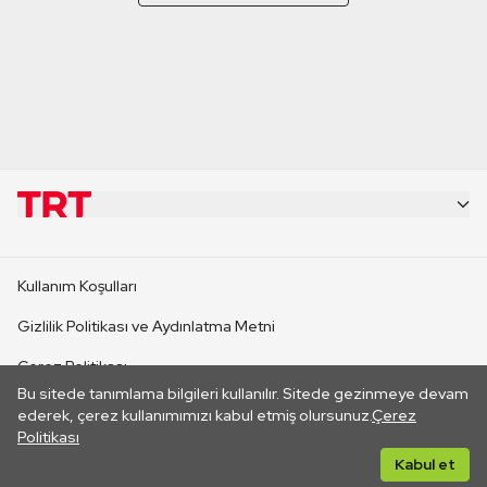
KURUMSAL
Kullanım Koşulları
KANAL SİTELERİ
Gizlilik Politikası ve Aydınlatma Metni
Çerez Politikası
SİTELER
Bu sitede tanımlama bilgileri kullanılır. Sitede gezinmeye devam
İletişim
ederek, çerez kullanımımızı kabul etmiş olursunuz.
Çerez
Politikası
CANLI YAYINLAR
Her hakkı saklıdır. ©2026 TRT. Bağlantı yoluyla gidilen dış
Kabul et
sitelerin içeriklerinden TRT sorumlu değildir.