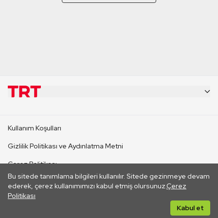
KURUMSAL
Kullanım Koşulları
KANAL SİTELERİ
Gizlilik Politikası ve Aydınlatma Metni
Çerez Politikası
SİTELER
Bu sitede tanımlama bilgileri kullanılır. Sitede gezinmeye devam
İletişim
ederek, çerez kullanımımızı kabul etmiş olursunuz.
Çerez
Politikası
CANLI YAYINLAR
Her hakkı saklıdır. ©2026 TRT. Bağlantı yoluyla gidilen dış
Kabul et
sitelerin içeriklerinden TRT sorumlu değildir.