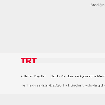
Aradığını
KURUMSAL
KANAL
Kullanım Koşulları
Gizlilik Politikası ve Aydınlatma Metn
TRT Hakkında
TRT 1
Her hakkı saklıdır. ©2026 TRT. Bağlantı yoluyla gidil
Mevzuat
TRT 2
Basın Açıklamaları
TRT Belge
Bize Ulaşın
TRT Habe