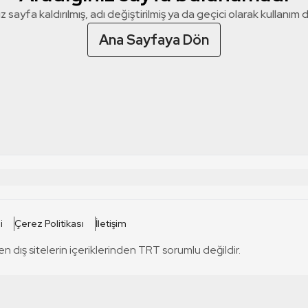
z sayfa kaldırılmış, adı değiştirilmiş ya da geçici olarak kullanım dış
Ana Sayfaya Dön
 SİTELERİ
SİTELER
i
Çerez Politikası
İletişim
TRT Kürdi
tabii
T
en dış sitelerin içeriklerinden TRT sorumlu değildir.
TRT World
TRT Dinle
T
sel
TRT Arabi
Engelsiz TRT
T
r
TRT Eba İlkokul
TRT 12 Punto
T