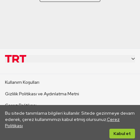
KURUMSAL
Kullanım Koşulları
KANAL SİTELERİ
Gizlilik Politikası ve Aydınlatma Metni
Çerez Politikası
SİTELER
Bu sitede tanımlama bilgileri kullanılır. Sitede gezinmeye devam
İletişim
ederek, çerez kullanımımızı kabul etmiş olursunuz.
Çerez
Politikası
CANLI YAYINLAR
Her hakkı saklıdır. ©2026 TRT. Bağlantı yoluyla gidilen dış
Kabul et
sitelerin içeriklerinden TRT sorumlu değildir.