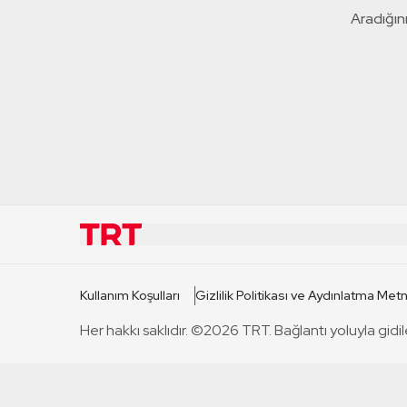
Aradığını
KURUMSAL
KANAL
Kullanım Koşulları
Gizlilik Politikası ve Aydınlatma Metn
TRT Hakkında
TRT 1
Her hakkı saklıdır. ©2026 TRT. Bağlantı yoluyla gidil
Mevzuat
TRT 2
Basın Açıklamaları
TRT Belge
Bize Ulaşın
TRT Habe