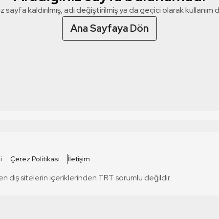
z sayfa kaldırılmış, adı değiştirilmiş ya da geçici olarak kullanım dış
Ana Sayfaya Dön
 SİTELERİ
SİTELER
i
Çerez Politikası
İletişim
TRT Kürdi
tabii
T
en dış sitelerin içeriklerinden TRT sorumlu değildir.
TRT World
TRT Dinle
T
sel
TRT Arabi
Engelsiz TRT
T
r
TRT Eba İlkokul
TRT 12 Punto
T