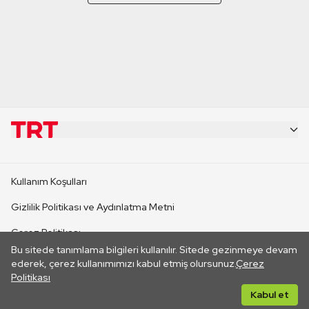
KURUMSAL
Kullanım Koşulları
KANAL SİTELERİ
Gizlilik Politikası ve Aydınlatma Metni
Çerez Politikası
SİTELER
Bu sitede tanımlama bilgileri kullanılır. Sitede gezinmeye devam
İletişim
ederek, çerez kullanımımızı kabul etmiş olursunuz.
Çerez
Politikası
CANLI YAYINLAR
Her hakkı saklıdır. ©2026 TRT. Bağlantı yoluyla gidilen dış
Kabul et
sitelerin içeriklerinden TRT sorumlu değildir.