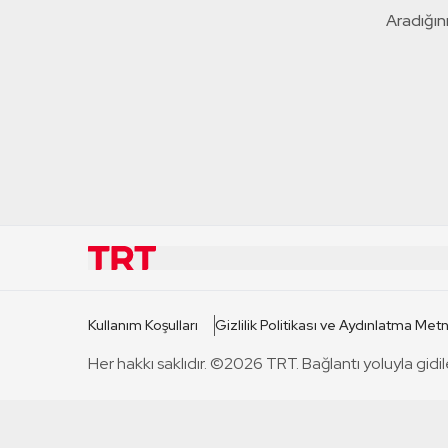
Aradığını
KURUMSAL
KANAL
Kullanım Koşulları
Gizlilik Politikası ve Aydınlatma Metn
TRT Hakkında
TRT 1
Her hakkı saklıdır. ©2026 TRT. Bağlantı yoluyla gidil
Mevzuat
TRT 2
Basın Açıklamaları
TRT Belge
Bize Ulaşın
TRT Habe