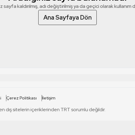
z sayfa kaldırılmış, adı değiştirilmiş ya da geçici olarak kullanım dış
Ana Sayfaya Dön
 SİTELERİ
SİTELER
i
Çerez Politikası
İletişim
TRT Kürdi
tabii
T
en dış sitelerin içeriklerinden TRT sorumlu değildir.
TRT World
TRT Dinle
T
sel
TRT Arabi
Engelsiz TRT
T
r
TRT Eba İlkokul
TRT 12 Punto
T