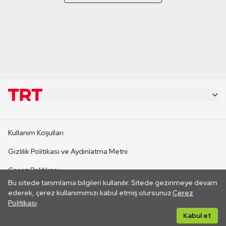
KURUMSAL
Kullanım Koşulları
KANAL SİTELERİ
Gizlilik Politikası ve Aydınlatma Metni
Çerez Politikası
SİTELER
Bu sitede tanımlama bilgileri kullanılır. Sitede gezinmeye devam
İletişim
ederek, çerez kullanımımızı kabul etmiş olursunuz.
Çerez
Politikası
CANLI YAYINLAR
Her hakkı saklıdır. ©2026 TRT. Bağlantı yoluyla gidilen dış
Kabul et
sitelerin içeriklerinden TRT sorumlu değildir.