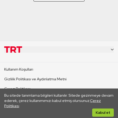
KURUMSAL
Kullanım Koşulları
KANAL SİTELERİ
Gizlilik Politikası ve Aydınlatma Metni
Çerez Politikası
SİTELER
Bu sitede tanımlama bilgileri kullanılır. Sitede gezinmeye devam
İletişim
ederek, çerez kullanımımızı kabul etmiş olursunuz.
Çerez
Politikası
CANLI YAYINLAR
Her hakkı saklıdır. ©2026 TRT. Bağlantı yoluyla gidilen dış
Kabul et
sitelerin içeriklerinden TRT sorumlu değildir.