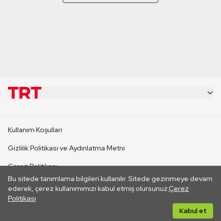
KURUMSAL
Kullanım Koşulları
KANAL SİTELERİ
Gizlilik Politikası ve Aydınlatma Metni
Çerez Politikası
SİTELER
Bu sitede tanımlama bilgileri kullanılır. Sitede gezinmeye devam
İletişim
ederek, çerez kullanımımızı kabul etmiş olursunuz.
Çerez
Politikası
CANLI YAYINLAR
Her hakkı saklıdır. ©2026 TRT. Bağlantı yoluyla gidilen dış
Kabul et
sitelerin içeriklerinden TRT sorumlu değildir.