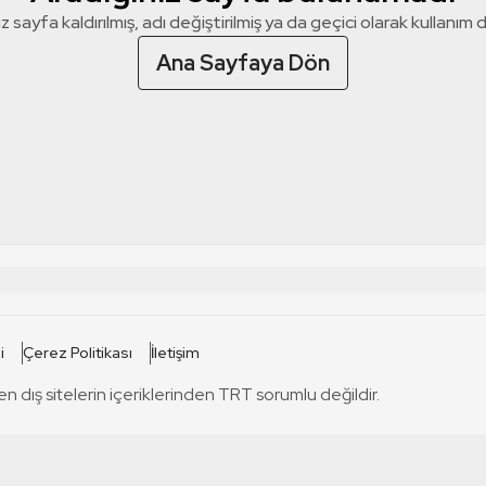
z sayfa kaldırılmış, adı değiştirilmiş ya da geçici olarak kullanım dış
Ana Sayfaya Dön
 SİTELERİ
SİTELER
i
Çerez Politikası
İletişim
TRT Kürdi
tabii
T
en dış sitelerin içeriklerinden TRT sorumlu değildir.
TRT World
TRT Dinle
T
sel
TRT Arabi
Engelsiz TRT
T
r
TRT Eba İlkokul
TRT 12 Punto
T