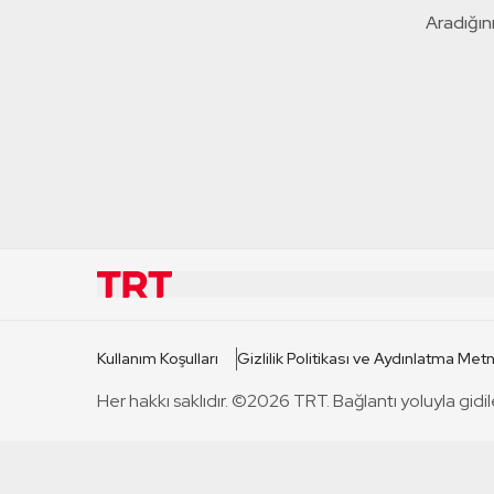
Aradığını
KURUMSAL
KANAL
Kullanım Koşulları
Gizlilik Politikası ve Aydınlatma Metn
TRT Hakkında
TRT 1
Her hakkı saklıdır. ©2026 TRT. Bağlantı yoluyla gidil
Mevzuat
TRT 2
Basın Açıklamaları
TRT Belge
Bize Ulaşın
TRT Habe