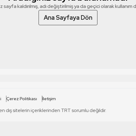
z sayfa kaldırılmış, adı değiştirilmiş ya da geçici olarak kullanım dış
Ana Sayfaya Dön
 SİTELERİ
SİTELER
i
Çerez Politikası
İletişim
TRT Kürdi
tabii
T
en dış sitelerin içeriklerinden TRT sorumlu değildir.
TRT World
TRT Dinle
T
sel
TRT Arabi
Engelsiz TRT
T
r
TRT Eba İlkokul
TRT 12 Punto
T