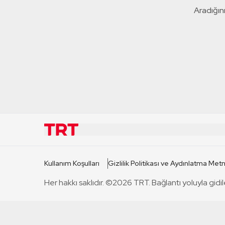
Aradığını
KURUMSAL
KANAL
Kullanım Koşulları
Gizlilik Politikası ve Aydınlatma Metn
TRT Hakkında
TRT 1
Her hakkı saklıdır. ©2026 TRT. Bağlantı yoluyla gidil
Mevzuat
TRT 2
Basın Açıklamaları
TRT Belge
Bize Ulaşın
TRT Habe