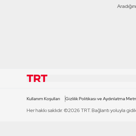
Aradığını
KURUMSAL
KANAL
Kullanım Koşulları
Gizlilik Politikası ve Aydınlatma Metn
TRT Hakkında
TRT 1
Her hakkı saklıdır. ©2026 TRT. Bağlantı yoluyla gidil
Mevzuat
TRT 2
Basın Açıklamaları
TRT Belge
Bize Ulaşın
TRT Habe