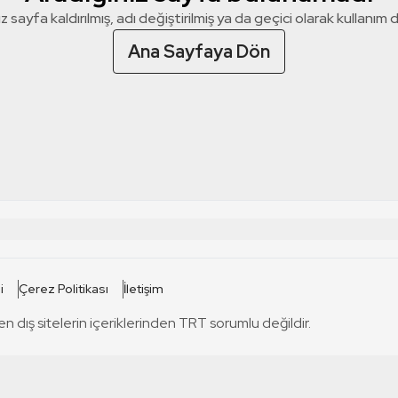
z sayfa kaldırılmış, adı değiştirilmiş ya da geçici olarak kullanım dış
Ana Sayfaya Dön
 SİTELERİ
SİTELER
i
Çerez Politikası
İletişim
TRT Kürdi
tabii
T
en dış sitelerin içeriklerinden TRT sorumlu değildir.
TRT World
TRT Dinle
T
sel
TRT Arabi
Engelsiz TRT
T
r
TRT Eba İlkokul
TRT 12 Punto
T