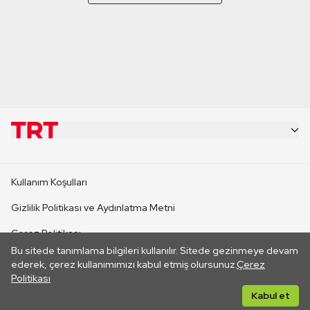
KURUMSAL
Kullanım Koşulları
KANAL SİTELERİ
Gizlilik Politikası ve Aydınlatma Metni
Çerez Politikası
SİTELER
Bu sitede tanımlama bilgileri kullanılır. Sitede gezinmeye devam
İletişim
ederek, çerez kullanımımızı kabul etmiş olursunuz.
Çerez
Politikası
CANLI YAYINLAR
Her hakkı saklıdır. ©2026 TRT. Bağlantı yoluyla gidilen dış
Kabul et
sitelerin içeriklerinden TRT sorumlu değildir.