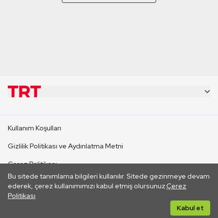
KURUMSAL
Kullanım Koşulları
KANAL SİTELERİ
Gizlilik Politikası ve Aydınlatma Metni
Çerez Politikası
SİTELER
Bu sitede tanımlama bilgileri kullanılır. Sitede gezinmeye devam
İletişim
ederek, çerez kullanımımızı kabul etmiş olursunuz.
Çerez
Politikası
CANLI YAYINLAR
Her hakkı saklıdır. ©2026 TRT. Bağlantı yoluyla gidilen dış
Kabul et
sitelerin içeriklerinden TRT sorumlu değildir.